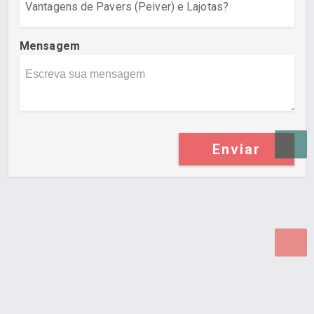
Mensagem
Enviar
Desenvolvido por Poly Design
Cubo Guia -
www.cuboguia.com.br - Desenvolvimento de Sites e
Sistemas para WEB.
© 2026 ®
Política de Cookies